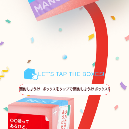
LET'S TAP THE BOXES!
ボックスを
100
50
75
タップ
で開封しよう🎁
50
75
ボックスを
100
タップ
で開封しよう🎁
50
75
100
ボ