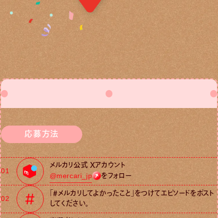
応募方法
メルカリ公式 Xアカウント
01
をフォロー
@mercari_jp
「#メルカリしてよかったこと」をつけてエピソードをポスト
02
してください。