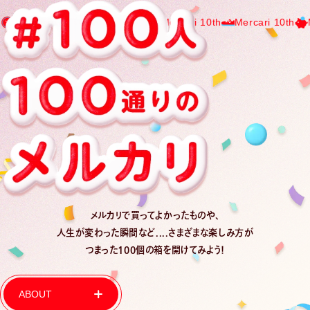
rcari 10th
Mercari 10th
Mercari 10th
Mercari 10th
Merc
メルカリで買ってよかったものや、
人生が変わった瞬間など....
さまざまな楽しみ方が
つまった100個の箱を開けてみよう！
ABOUT