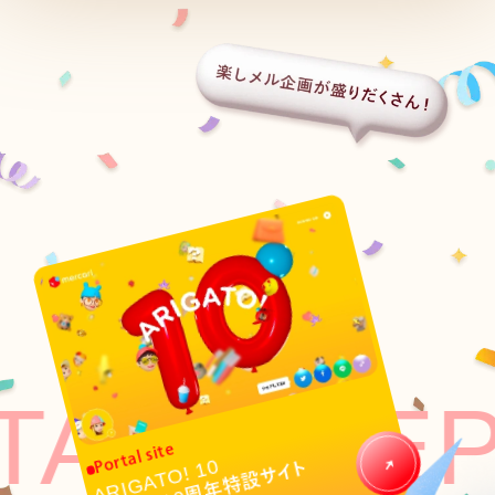
TE
PORTAL
Portal site
周年特設サイト
10
ARIGATO!